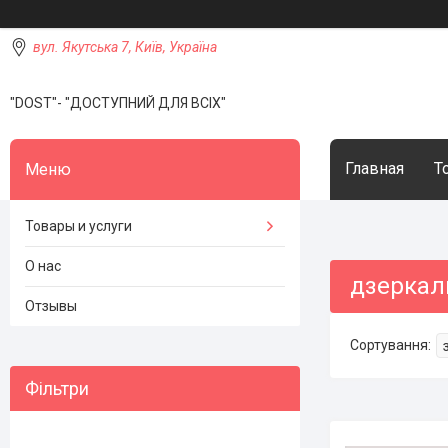
вул. Якутська 7, Київ, Україна
"DOST"- "ДОСТУПНИЙ ДЛЯ ВСІХ"
Главная
Т
Товары и услуги
О нас
дзеркал
Отзывы
Фільтри