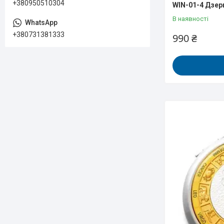
+380950510304
WIN-01-4 Дзер
В наявності
+380731381333
990 ₴