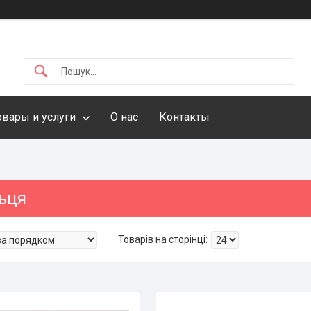
овары и услуги
О нас
Контакты
ьця