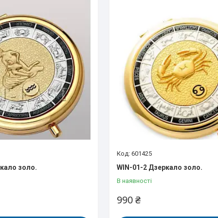
601425
ркало золо.
WIN-01-2 Дзеркало золо.
В наявності
990 ₴