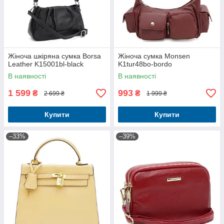
Жіноча шкіряна сумка Borsa
Жіноча сумка Monsen
Leather K15001bl-black
K1tur48bo-bordo
В наявності
В наявності
1 599
993
₴
₴
2 699 ₴
1 999 ₴
Купити
Купити
–33%
–39%