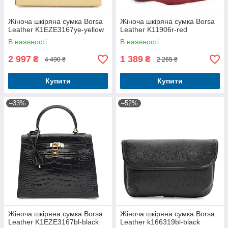
Жіноча шкіряна сумка Borsa
Жіноча шкіряна сумка Borsa
Leather K1EZE3167ye-yellow
Leather K11906r-red
В наявності
В наявності
2 997
1 389
₴
₴
4 490 ₴
2 265 ₴
Купити
Купити
–33%
–52%
Жіноча шкіряна сумка Borsa
Жіноча шкіряна сумка Borsa
Leather K1EZE3167bl-black
Leather k166319bl-black