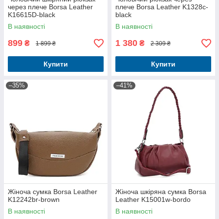
через плече Borsa Leather
плече Borsa Leather K1328c-
K16615D-black
black
В наявності
В наявності
899
1 380
₴
₴
1 899 ₴
2 309 ₴
Купити
Купити
–35%
–41%
Жіноча сумка Borsa Leather
Жіноча шкіряна сумка Borsa
K12242br-brown
Leather K15001w-bordo
В наявності
В наявності