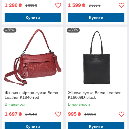
1 290
1 599
₴
₴
1 999 ₴
2 699 ₴
Купити
Купити
–38%
–50%
Жіноча шкіряна сумка Borsa
Жіноча сумка Borsa Leather
Leather K1840-red
K16609D-black
В наявності
В наявності
1 697
995
₴
₴
2 754 ₴
1 999 ₴
Купити
Купити