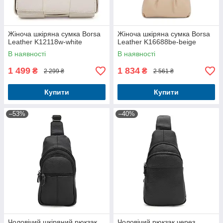
Жіноча шкіряна сумка Borsa
Жіноча шкіряна сумка Borsa
Leather K12118w-white
Leather K16688be-beige
В наявності
В наявності
1 499
1 834
₴
₴
2 299 ₴
2 561 ₴
Купити
Купити
–53%
–40%
Чоловічий шкіряний рюкзак
Чоловічий рюкзак через