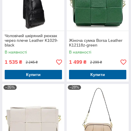
Чоловічий шкіряний рюкзак
через плече Leather K1029-
Жіноча сумка Borsa Leather
black
K12118z-green
В наявності
В наявності
1 535
1 499
₴
₴
2 245 ₴
2 299 ₴
Купити
Купити
–35%
–28%