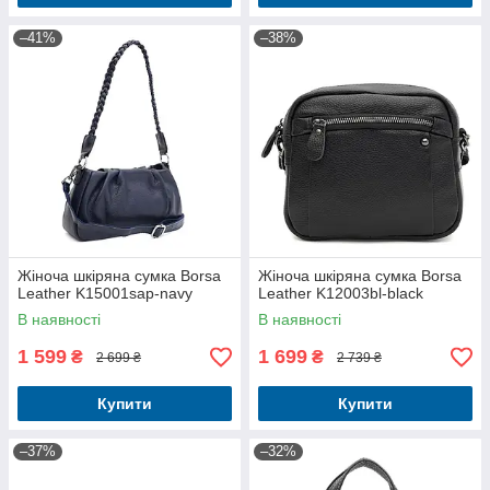
–41%
–38%
Жіноча шкіряна сумка Borsa
Жіноча шкіряна сумка Borsa
Leather K15001sap-navy
Leather K12003bl-black
В наявності
В наявності
1 599
1 699
₴
₴
2 699 ₴
2 739 ₴
Купити
Купити
–37%
–32%