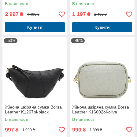
В наявності
В наявності
2 997
1 197
₴
₴
4 490 ₴
2 490 ₴
Купити
Купити
–50%
–48%
Жіноча шкіряна сумка Borsa
Жіноча шкіряна сумка Borsa
Leather K1267bl-black
Leather K16602ol-oliva
В наявності
В наявності
997
990
₴
₴
1 990 ₴
1 899 ₴