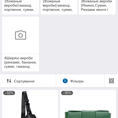
1Кожаные
2Кожаные
3Кожаные вироби
вироби(гаманці,
вироби(гаманці,
(Ремені,Сумки,
портмоне, сумки,
портмоне, сумки,
Рюкзаки жіночі і
барсетки, жіночі,
барсетки, жіночі,
чоловічі з
кепки, аксесуари зі
рюкзаки, валізи,
натуральної
шкіри)
аксесуари зі
шкіри)
шкіри)
4Шкіряні вироби
(рюкзаки, бананки,
сумки, гаманці,
слінги, портфелі,
барсетки,
обкладинки)
Сортування
0
Фільтри
–32%
–35%