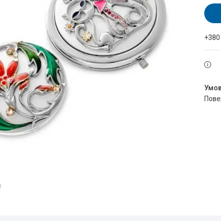
+380
пов