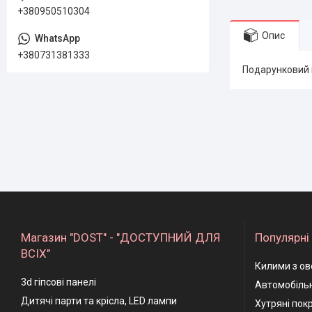
+380950510304
Опис
+380731381333
Подарунковий н
Магазин "DOST" - "ДОСТУПНИЙ ДЛЯ
Популярні 
ВСІХ"
Килими з ов
3d гіпсові панелі
Автомобільн
Дитячі парти та крісла, LED лампи
Хутряні пок