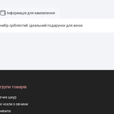
Інформація для замовлення
абір сріблястий. ідеальний подарунок для жінок
групи товарів:
ечих шкур
і чохли з овчини
ривала