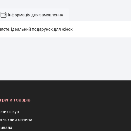
Інформація для замовлення
ясте. ідеальний подарунок для жінок
групи товарів:
ечих шкур
і чохли з овчини
ривала