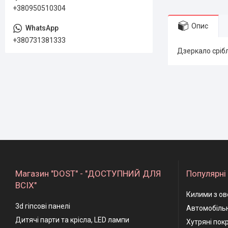
+380950510304
Опис
+380731381333
Дзеркало срібл
Магазин "DOST" - "ДОСТУПНИЙ ДЛЯ
Популярні 
ВСІХ"
Килими з ов
3d гіпсові панелі
Автомобільн
Дитячі парти та крісла, LED лампи
Хутряні пок