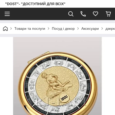
"DOST"- "ДОСТУПНИЙ ДЛЯ ВСІХ"
Товари та послуги
Посуд і декор
Аксесуари
дзер