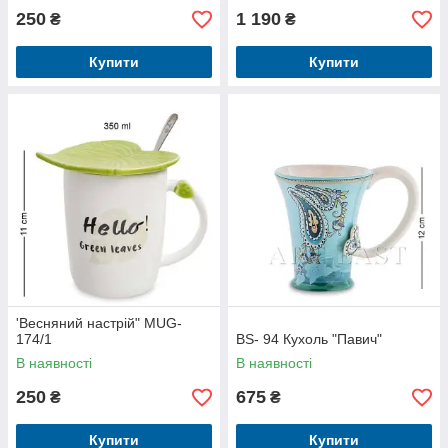
250
1 190
₴
₴
Купити
Купити
'Весняний настрій" MUG-
174/1
BS- 94 Кухоль "Павич"
В наявності
В наявності
250
675
₴
₴
Купити
Купити