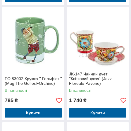
JK-147 Чайний дует
FO 83002 Кружка '' Гольфіст ''
''Квітковий джаз'' (Jazz
(Mug The Golfer.FOrchino)
Floreale Pavone)
В наявності
В наявності
785
1 740
₴
₴
Купити
Купити