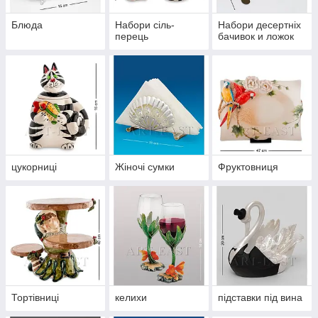
Блюда
Набори сіль-
Набори десертніх
перець
бачивок и ложок
цукорниці
Жіночі сумки
Фруктовниця
Тортівниці
келихи
підставки під вина