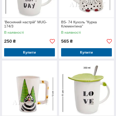
'Весняний настрій" MUG-
BS- 74 Кухоль "Курка
174/3
Клементина"
В наявності
В наявності
250
565
₴
₴
Купити
Купити