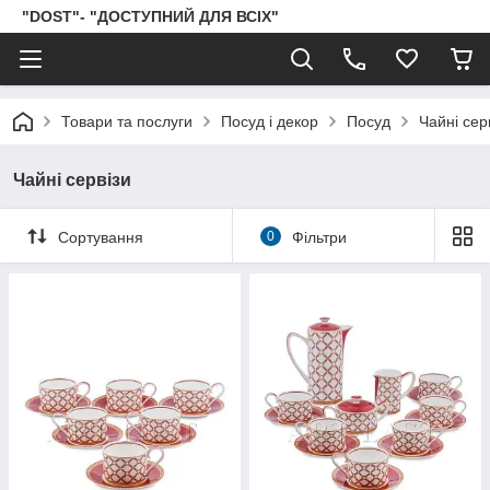
"DOST"- "ДОСТУПНИЙ ДЛЯ ВСІХ"
Товари та послуги
Посуд і декор
Посуд
Чайні сер
Чайні сервізи
Сортування
0
Фільтри