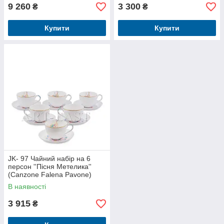
9 260
3 300
₴
₴
Купити
Купити
JK- 97 Чайний набір на 6
персон ''Пісня Метелика''
(Canzone Falena Pavone)
В наявності
3 915
₴