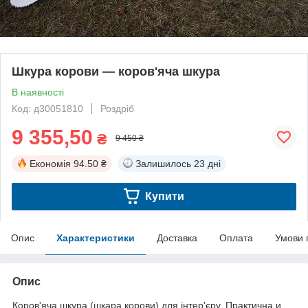
Шкура корови — коров'яча шкура
В наявності
Код: д30051810
Роздріб
9 355,50
₴
9 450 ₴
Економія
94.50 ₴
Залишилось
23 дні
Купити
Опис
Характеристики
Доставка
Оплата
Умови 
Опис
Коров'яча шкура (шкара корови) для інтер'єру. Практична и