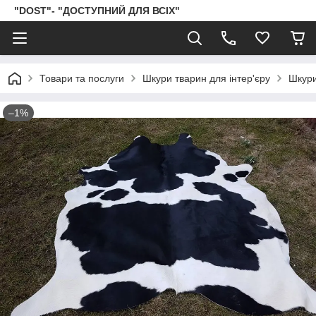
"DOST"- "ДОСТУПНИЙ ДЛЯ ВСІХ"
Товари та послуги
Шкури тварин для інтер'єру
Шкури
–1%