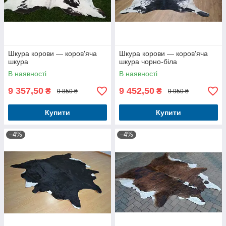
Шкура корови — коров'яча
Шкура корови — коров'яча
шкура
шкура чорно-біла
В наявності
В наявності
9 357,50
9 452,50
₴
₴
9 850 ₴
9 950 ₴
Купити
Купити
–4%
–4%