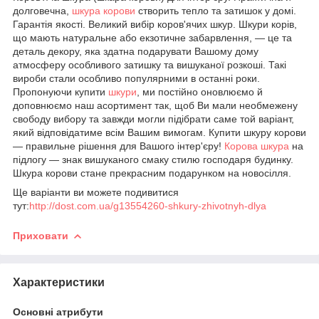
долговечна,
шкура корови
створить тепло та затишок у домі.
Гарантія якості. Великий вибір коров'ячих шкур. Шкури корів,
що мають натуральне або екзотичне забарвлення, — це та
деталь декору, яка здатна подарувати Вашому дому
атмосферу особливого затишку та вишуканої розкоші. Такі
вироби стали особливо популярними в останні роки.
Пропонуючи купити
шкури
, ми постійно оновлюємо й
доповнюємо наш асортимент так, щоб Ви мали необмежену
свободу вибору та завжди могли підібрати саме той варіант,
який відповідатиме всім Вашим вимогам. Купити шкуру корови
— правильне рішення для Вашого інтер'єру!
Корова шкура
на
підлогу — знак вишуканого смаку стилю господаря будинку.
Шкура корови стане прекрасним подарунком на новосілля.
Ще варіанти ви можете подивитися
тут:
http://dost.com.ua/g13554260-shkury-zhivotnyh-dlya
Приховати
Характеристики
Основні атрибути