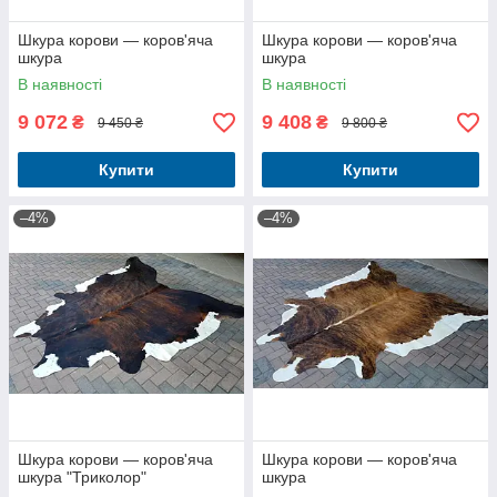
Шкура корови — коров'яча
Шкура корови — коров'яча
шкура
шкура
В наявності
В наявності
9 072
9 408
₴
₴
9 450 ₴
9 800 ₴
Купити
Купити
–4%
–4%
Шкура корови — коров'яча
Шкура корови — коров'яча
шкура "Триколор"
шкура