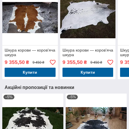
Шкура корови — коров'яча
Шкура корови — коров'яча
Шкур
шкура
шкура
шку
9 355,50
9 355,50
9 3
₴
₴
9 450 ₴
9 450 ₴
Купити
Купити
Акційні пропозиції та новинки
–5%
–5%