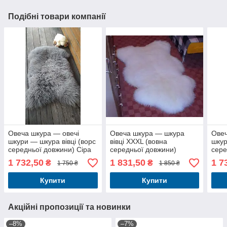
Подібні товари компанії
Овеча шкура — овечі
Овеча шкура — шкура
Овеч
шкури — шкура вівці (ворс
вівці XXXL (вовна
шкур
середньої довжини) Сіра
середньої довжини)
сере
1 732,50
1 831,50
1 7
₴
₴
1 750 ₴
1 850 ₴
Купити
Купити
Акційні пропозиції та новинки
–8%
–7%