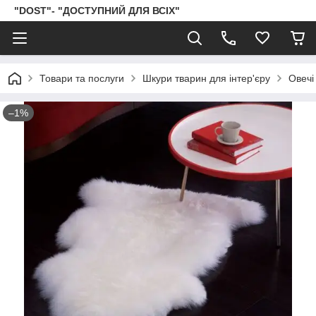
"DOST"- "ДОСТУПНИЙ ДЛЯ ВСІХ"
Товари та послуги
Шкури тварин для інтер'єру
Овечі
–1%