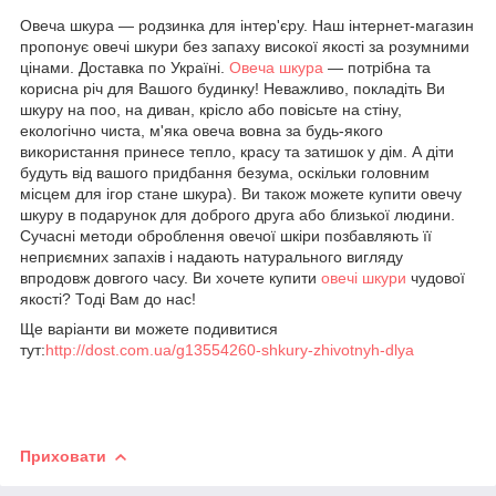
Овеча шкура — родзинка для інтер'єру. Наш інтернет-магазин
пропонує овечі шкури без запаху високої якості за розумними
цінами. Доставка по Україні.
Овеча шкура
— потрібна та
корисна річ для Вашого будинку! Неважливо, покладіть Ви
шкуру на поо, на диван, крісло або повісьте на стіну,
екологічно чиста, м'яка овеча вовна за будь-якого
використання принесе тепло, красу та затишок у дім. А діти
будуть від вашого придбання безума, оскільки головним
місцем для ігор стане шкура). Ви також можете купити овечу
шкуру в подарунок для доброго друга або близької людини.
Сучасні методи оброблення овечої шкіри позбавляють її
неприємних запахів і надають натурального вигляду
впродовж довгого часу. Ви хочете купити
овечі шкури
чудової
якості? Тоді Вам до нас!
Ще варіанти ви можете подивитися
тут:
http://dost.com.ua/g13554260-shkury-zhivotnyh-dlya
Приховати