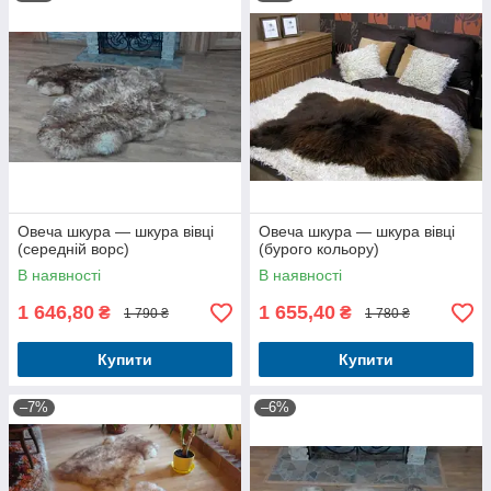
Овеча шкура — шкура вівці
Овеча шкура — шкура вівці
(середній ворс)
(бурого кольору)
В наявності
В наявності
1 646,80
1 655,40
₴
₴
1 790 ₴
1 780 ₴
Купити
Купити
–7%
–6%