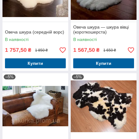
Овеча шкура — шкура вівці
Овеча шкура (середній ворс)
(короткошерста)
В наявності
В наявності
1 757,50
1 567,50
₴
₴
1 850 ₴
1 650 ₴
Купити
Купити
–5%
–5%