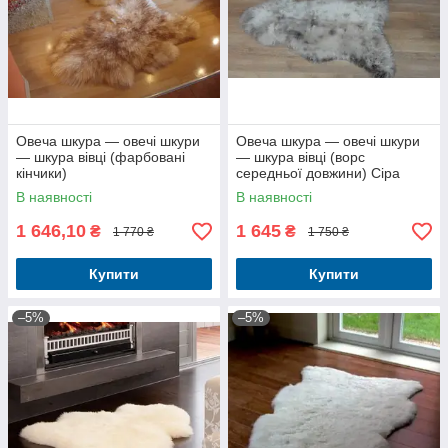
Овеча шкура — овечі шкури
Овеча шкура — овечі шкури
— шкура вівці (фарбовані
— шкура вівці (ворс
кінчики)
середньої довжини) Сіра
В наявності
В наявності
1 646,10
1 645
₴
₴
1 770 ₴
1 750 ₴
Купити
Купити
–5%
–5%