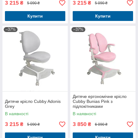
3 215
3 215
₴
₴
5 090 ₴
5 090 ₴
Купити
Купити
–37%
–37%
Дитяче ергономічне крісло
Дитяче крісло Cubby Adonis
Cubby Bunias Pink з
Grey
підлокітниками
В наявності
В наявності
3 215
3 850
₴
₴
5 090 ₴
6 090 ₴
Купити
Купити