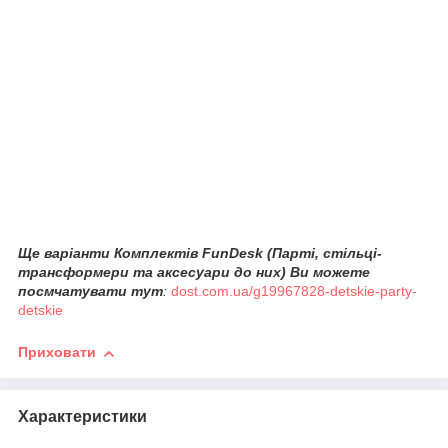
Ще варіанти
Комплектів FunDesk (Партi, стільці-
трансформери та аксесуари до них)
Ви можете
посм
чатувати тут
:
dost.com.ua/g19967828-detskie-party-
detskie
Приховати
Характеристики