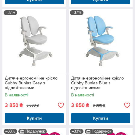
–37%
–37%
Дитяче ергономічне крісло
Дитяче ергономічне крісло
Cubby Bunias Grey з
Cubby Bunias Blue з
підлокітниками
підлокітниками
В наявності
В наявності
3 850
3 850
₴
₴
6 090 ₴
6 090 ₴
Купити
Купити
–33%
Подарунок
–33%
Подарунок