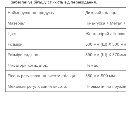
забезпечує більшу стійкість від перекидання.
Найменування продукту:
Дитячий стілець
Матеріал:
Піна-губка + Метал + 
Цвет:
Жовто-сірий /
Червоно-
Розміри:
500 мм (Ш)
X
500 мм (
Розміри сидіння:
390 мм (Ш)
X
370мм(Г
Фіксатори коліщаток:
Немає
Рівень регулювання висоти стільця:
380 мм-500 мм
Механізм регулювання висоти:
Пневматична пружина