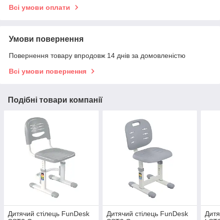
Всі умови оплати
Умови повернення
Повернення товару впродовж 14 днів за домовленістю
Всі умови повернення
Подібні товари компанії
Дитячий стілець FunDesk
Дитячий стілець FunDesk
Дитя