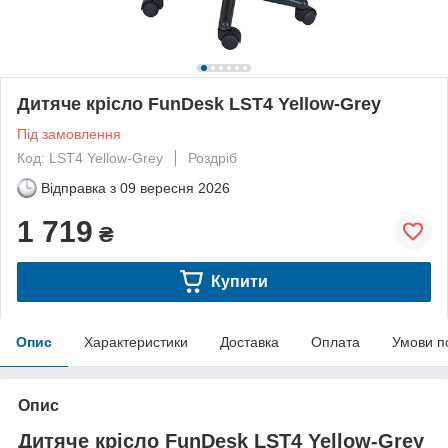
Дитяче крісло FunDesk LST4 Yellow-Grey
Під замовлення
Код: LST4 Yellow-Grey
Роздріб
Відправка з
09 вересня 2026
1 719
₴
Купити
Опис
Характеристики
Доставка
Оплата
Умови п
Опис
Дитяче крісло FunDesk
LST4
Yellow-Grey