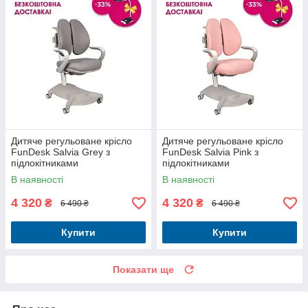
Дитяче регульоване крісло
Дитяче регульоване крісло
FunDesk Salvia Grey з
FunDesk Salvia Pink з
підлокітниками
підлокітниками
В наявності
В наявності
4 320
4 320
₴
₴
6 490 ₴
6 490 ₴
Купити
Купити
Показати ще