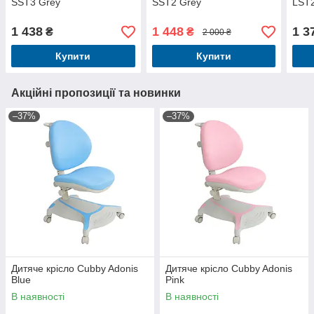
SST3 Grey
SST2 Grey
LST
1 438
1 448
1 3
₴
₴
2 000 ₴
Купити
Купити
Акційні пропозиції та новинки
–37%
–37%
Дитяче крісло Cubby Adonis
Дитяче крісло Cubby Adonis
Blue
Pink
В наявності
В наявності