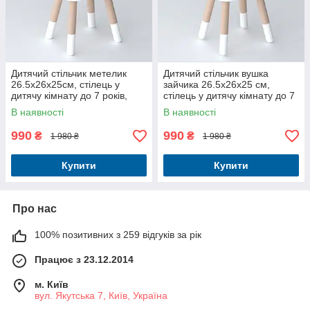
Дитячий стільчик метелик
Дитячий стільчик вушка
26.5х26х25см, стілець у
зайчика 26.5х26х25 см,
дитячу кімнату до 7 років,
стілець у дитячу кімнату до 7
білий з фіолетовим
років, білий
В наявності
В наявності
990
990
₴
₴
1 980 ₴
1 980 ₴
Купити
Купити
Про нас
100% позитивних з 259 відгуків за рік
Працює з 23.12.2014
м. Київ
вул. Якутська 7, Київ, Україна