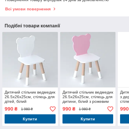
Всі умови повернення
Подібні товари компанії
Дитячий стільчик ведмедик
Дитячий стільчик ведмедик
Дитя
26.5х26х25см, стілець для
26.5х26х25см, стілець для
з де
дітей, білий
дитини, білий з рожевим
стіл
з ро
990
990
990
₴
₴
1 980 ₴
1 980 ₴
Купити
Купити