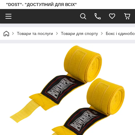
"DOST"- "ДОСТУПНИЙ ДЛЯ ВСІХ"
Товари та послуги
Товари для спорту
Бокс і єдиноб