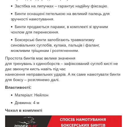
Застібка на липучках – гарантує надійну фіксацію.
Бинти оснащені петелькою на великий палець для
зручності намотування.
Бинти продаються парами, в комплекті зі зручним
чохлом для перенесення.
Боксерські бинти запобігають травматизму
синовіальних суглобів, кулака, пальців і фаланг,
можливим тріщинам і розтягненням.
Простота бинтів має велике значення
для тренувань з єдиноборств – зафіксований суглоб кисті не
дає звихнути кисть навіть під час
нанесення неправильних ударів. А як саме намотувати бинти
для боксу – розглянемо далі.
Властивості:
Матеріал: Нейлон
Довжина: 4 м
Чохол в комплекті