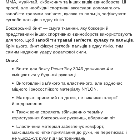
ММА, муай-тай, кікбоксингу та інших видів єдиноборств. Ці
прості, але необхідні спортивні аксесуари допомагають
запобігти травмам зап'ястя, кулака та пальців, зафіксувати
суглоби пальців в одну лінію.
Боксерський бинт — смуга тканини, яку боксери й
представники інших спортивних єдиноборств використовують
для того, щоб
запобігти травмі зап'ястя, кулаку та пальців
.
Крім цього, бинт фіксує суглоби пальців в одну лінію, тим
самим надаючи удару додаткової сили.
Опис:
Бинти для боксу PowerPlay 3046 довжиною 4 м
вміщуються у будь-які рукавиці
Виготовлені з м′якого та еластичного, але водночас
міцного і зносостійкого матеріалу NYLON.
Матеріал приємний на дотик, не викликає алергії
й подразнення.
Також вони сприяють збільшенню терміну
користування боксерських рукавиць, вбираючи піт.
Еластичний матеріал забезпечує комфорт,
максимально чітке прилягання до руки, не перетискає і
не ушкоджує руку під час тренувань.