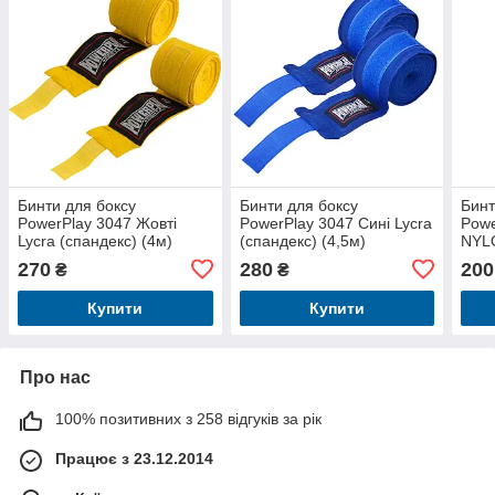
Бинти для боксу
Бинти для боксу
Бинт
PowerPlay 3047 Жовті
PowerPlay 3047 Сині Lycra
Powe
Lycra (спандекс) (4м)
(спандекс) (4,5м)
NYL
270
280
200
₴
₴
Купити
Купити
Про нас
100% позитивних з 258 відгуків за рік
Працює з 23.12.2014