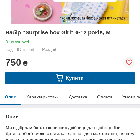
Набір "Surprise box Girl" 6-12 років, M
В наявності
Код: BD-np-68
Роздріб
750
₴
Купити
Опис
Характеристики
Доставка
Оплата
Умови п
Опис
Ми відібрали багато корисних дрібниць для цієї коробки.
Дитина обов'язково отримає планшет для малювання, пляшку
для води, канцелярські дрібниці та ще кілька випадкових