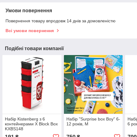
Умови повернення
Повернення товару впродовж 14 днів за домовленістю
Всі умови повернення
Подібні товари компанії
Набір Kistenberg з 6
Набір "Surprise box Boy" 6-
Набі
контейнерами X Block Box
12 років, M
6 ро
KXBS148
191
750
700
₴
₴