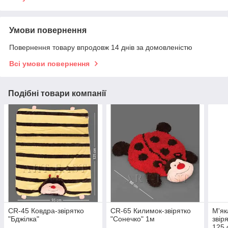
Умови повернення
Повернення товару впродовж 14 днів за домовленістю
Всі умови повернення
Подібні товари компанії
CR-45 Ковдра-звірятко
CR-65 Килимок-звірятко
М'як
"Бджілка"
"Сонечко" 1м
звіря
125 