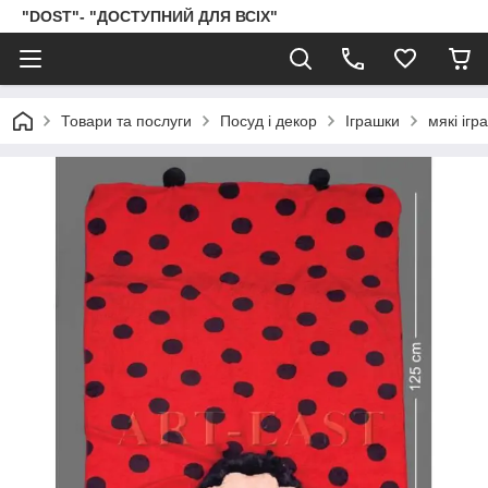
"DOST"- "ДОСТУПНИЙ ДЛЯ ВСІХ"
Товари та послуги
Посуд і декор
Іграшки
мякі ігр