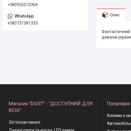
+380950510304
Опис
+380731381333
Фантастичний 
девізом українц
Магазин "DOST" - "ДОСТУПНИЙ ДЛЯ
Популярні 
ВСІХ"
Килими з ов
3d гіпсові панелі
Автомобільн
Дитячі парти та крісла, LED лампи