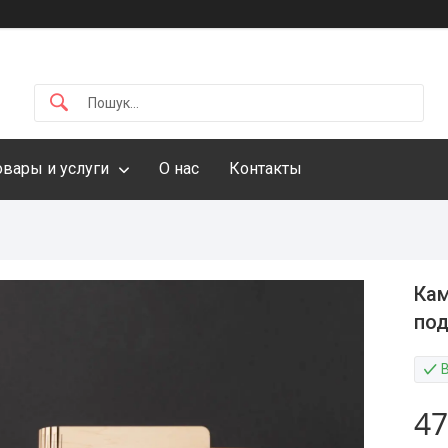
овары и услуги
О нас
Контакты
Кам
под
47