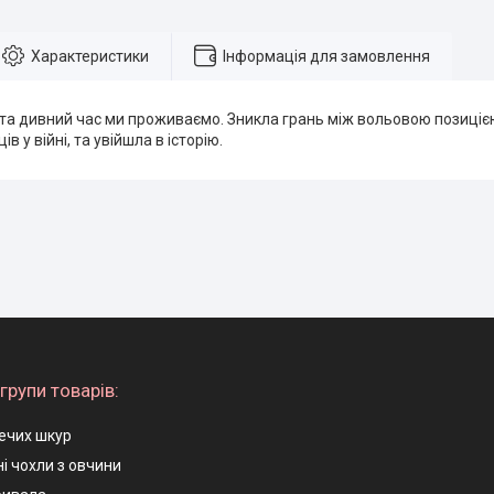
Характеристики
Інформація для замовлення
та дивний час ми проживаємо. Зникла грань між вольовою позицією
ів у війні, та увійшла в історію.
групи товарів:
ечих шкур
і чохли з овчини