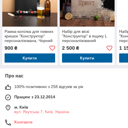
Рамка-копілка для пивних
Набір для віскі
Набі
кришок "Конструктор"
"Конструктор" в ящику L
"Кон
персоналізована, Чорний
персоналізований
перс
900
2 500
1 1
₴
₴
Купити
Купити
Про нас
100% позитивних з 258 відгуків за рік
Працює з 23.12.2014
м. Київ
вул. Якутська 7, Київ, Україна
Контакти