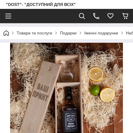
"DOST"- "ДОСТУПНИЙ ДЛЯ ВСІХ"
Товари та послуги
Подарки
Іменні подарунки
Наб