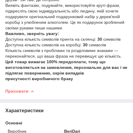
Виявіть фантазію, подумайте, використовуйте круті фрази,
підкресліть свою індивідуальність або людину, якій хочете
подарувати оригінальний подарунковий набір у дерев'яній
коробці з улюбленим алкоголем. Це як подарунок зроблений
своїми руками лише нашими.
Важливо, зверніть увагу:
Доступна кількість символів принта на склянці:
30
символів
Доступна кількість символів на коробці:
30
символів
Кількість символів з пробілами та розділовими знаками —
переконайтеся, що ваша фраза не перевищує цю кількість.
Цей товар вимагає 100% передоплати, тому що
виготовляється на замовлення, персонально для вас і не
підлягає поверненню, окрім випадків
присутності виробничого браку
Приховати
Характеристики
Основні
Виробник
BeriDari