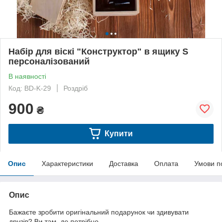
Набір для віскі "Конструктор" в ящику S
персоналізований
В наявності
Код: BD-K-29
Роздріб
900
₴
Купити
Опис
Характеристики
Доставка
Оплата
Умови п
Опис
Бажаєте зробити оригінальний подарунок чи здивувати
друзів? Ви там, де потрібно.