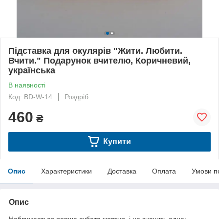
Підставка для окулярів "Жити. Любити.
Вчити." Подарунок вчителю, Коричневий,
українська
В наявності
Код: BD-W-14
Роздріб
460
₴
Купити
Опис
Характеристики
Доставка
Оплата
Умови п
Опис
Наближається перша субота жовтня, і це значить одне: