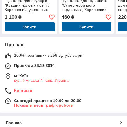
Підставка для окулярів
Підставка для годинника
Чашк
"Кращий чоловік у світі",
"Супергерой мого
дума
Коричневий, українська
серденька", Коричневий,
серц
українська
Вчит
1 100
460
220
₴
₴
укра
Купити
Купити
Про нас
100% позитивних з 258 відгуків за рік
Працює з 23.12.2014
м. Київ
вул. Якутська 7, Київ, Україна
Контакти
Сьогодні працює з 10:00 до 20:00
Показати весь графік роботи
Про нас