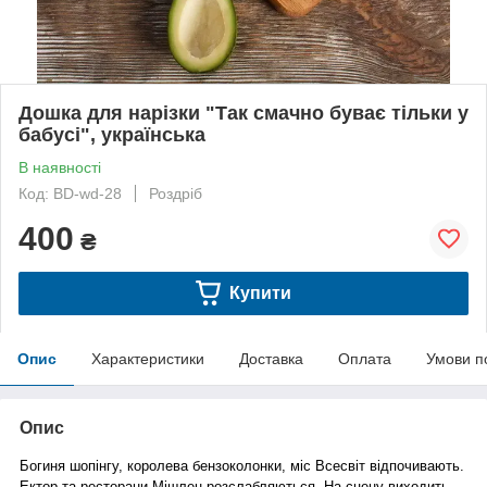
Дошка для нарізки "Так смачно буває тільки у
бабусі", українська
В наявності
Код: BD-wd-28
Роздріб
400
₴
Купити
Опис
Характеристики
Доставка
Оплата
Умови п
Опис
Богиня шопінгу, королева бензоколонки, міс Всесвіт відпочивають.
Ектор та ресторани Мішлен розслабляються. На сцену виходить