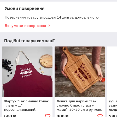
Умови повернення
Повернення товару впродовж 14 днів за домовленістю
Всі умови повернення
Подібні товари компанії
Фартух "Так смачно буває
Дошка для нарізки "Так
Дошк
тільки у ..."
смачно буває тільки у
зати
персоналізований,
мами", 20х30 см з ручкою,
люди
бургунді
українська
мале
600
400
280
₴
₴