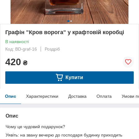
Графін "Кров ворога" у крафтовій коробці
В наявності
Код: BD-graf-16
Роздріб
420
₴
Купити
Опис
Характеристики
Доставка
Оплата
Умови п
Опис
Чому це чудовий подарунок?
Уявіть: на звану вечерю до господаря будинку приходить