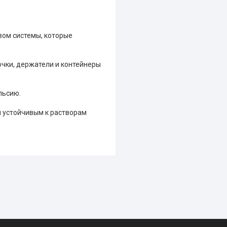
зом системы, которые
чки, держатели и контейнеры
льсию.
я устойчивым к растворам