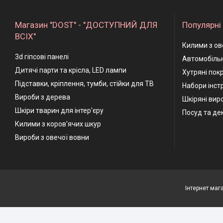
Магазин "DOST" - "ДОСТУПНИЙ ДЛЯ
Популярні 
ВСІХ"
Килими з ов
3d гіпсові панелі
Автомобільн
Дитячі парти та крісла, LED лампи
Хутряні пок
Підставки, кріплення, тумби, стійки для ТВ
Набори інстр
Вироби з дерева
Шкіряні вир
Шкіри тварин для інтер'єру
Посуд та де
Килими з коров'ячих шкур
Вироби з овечої вовни