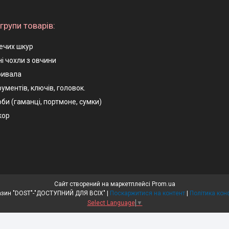
групи товарів:
ечих шкур
і чохли з овчини
ривала
ументів, ключів, головок.
оби (гаманці, портмоне, сумки)
кор
Сайт створений на маркетплейсі
Prom.ua
Інтернет магазин "DOST"-"ДОСТУПНИЙ ДЛЯ ВСІХ" |
Поскаржитися на контент
|
Політика кон
Select Language
▼