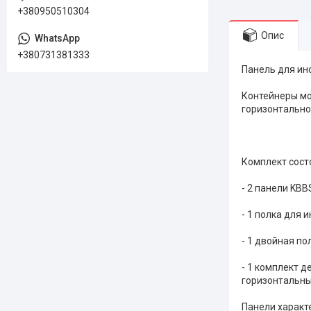
+380950510304
Опис
+380731381333
Панель для ин
Контейнеры мо
горизонтально
Комплект состо
- 2 панели KBBS
- 1 полка для 
- 1 двойная по
- 1 комплект д
горизонтальны
Панели характ