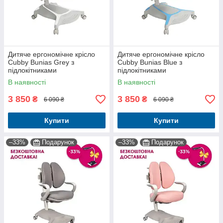
Дитяче ергономічне крісло
Дитяче ергономічне крісло
Cubby Bunias Grey з
Cubby Bunias Blue з
підлокітниками
підлокітниками
В наявності
В наявності
3 850
3 850
₴
₴
6 090 ₴
6 090 ₴
Купити
Купити
–33%
Подарунок
–33%
Подарунок