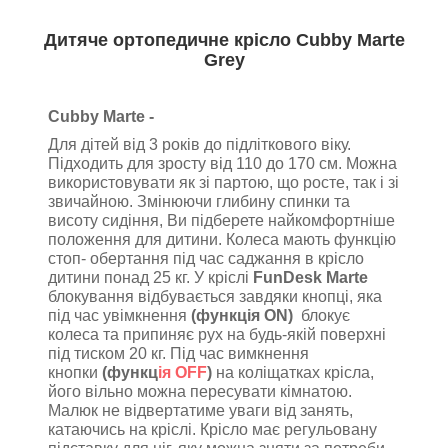
Дитяче ортопедичне крісло Cubby Marte
Grey
Cubby Marte -
Для дітей від 3 років до підліткового віку.
Підходить для зросту від 110 до 170 см. Можна
використовувати як зі партою, що росте, так і зі
звичайною. Змінюючи глибину спинки та
висоту сидіння, Ви підберете найкомфортніше
положення для дитини. Колеса мають функцію
стоп- обертання під час саджання в крісло
дитини понад 25 кг. У кріслі
FunDesk Marte
блокування відбувається завдяки кнопці, яка
під час увімкнення
(функція ON)
блокує
колеса та припиняє рух на будь-якій поверхні
під тиском 20 кг. Під час вимкнення
кнопки
(функц
ія OFF
)
на коліщатках крісла,
його вільно можна пересувати кімнатою.
Малюк не відвертатиме уваги від занять,
катаючись на кріслі. Крісло має регульовану