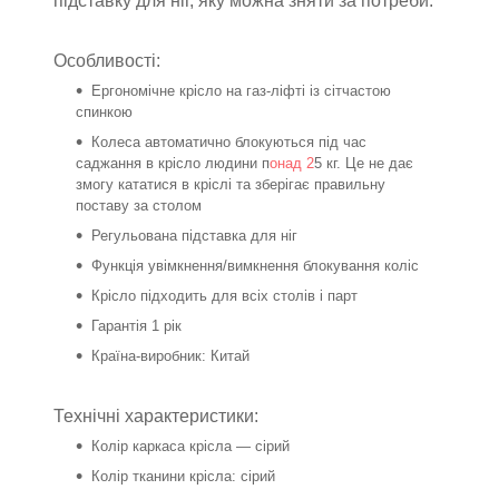
підставку для ніг, яку можна зняти за потреби.
Особливості:
Ергономічне крісло на газ-ліфті із сітчастою
спинкою
Колеса автоматично блокуються під час
саджання в крісло людини п
онад 2
5 кг. Це не дає
змогу кататися в кріслі та зберігає правильну
поставу за столом
Регульована підставка для ніг
Функція увімкнення/вимкнення блокування коліс
Крісло підходить для всіх столів і парт
Гарантія 1 рік
Країна-виробник: Китай
Технічні характеристики:
Колір каркаса крісла — сірий
Колір тканини крісла: сірий