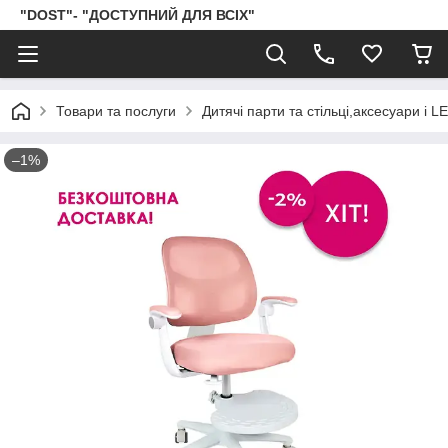
"DOST"- "ДОСТУПНИЙ ДЛЯ ВСІХ"
Товари та послуги
Дитячі парти та стільці,аксесуари і 
–1%