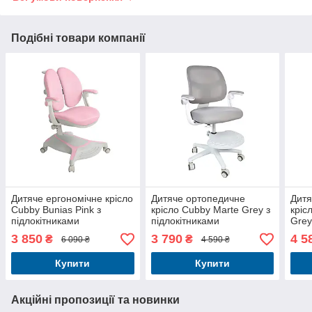
Подібні товари компанії
Дитяче ергономічне крісло
Дитяче ортопедичне
Дитя
Cubby Bunias Pink з
крісло Cubby Marte Grey з
кріс
підлокітниками
підлокітниками
Grey
3 850
3 790
4 5
₴
₴
6 090 ₴
4 590 ₴
Купити
Купити
Акційні пропозиції та новинки