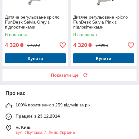
Дитяче регульоване крісло
Дитяче регульоване крісло
FunDesk Salvia Grey з
FunDesk Salvia Pink з
підлокітниками
підлокітниками
В наявності
В наявності
4 320
4 320
₴
₴
6 490 ₴
6 490 ₴
Купити
Купити
Показати ще
Про нас
100% позитивних з 259 відгуків за рік
Працює з 23.12.2014
м. Київ
вул. Якутська 7, Київ, Україна