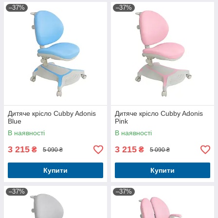
–37%
–37%
Дитяче крісло Cubby Adonis
Дитяче крісло Cubby Adonis
Blue
Pink
В наявності
В наявності
3 215
3 215
₴
₴
5 090 ₴
5 090 ₴
Купити
Купити
–37%
–37%