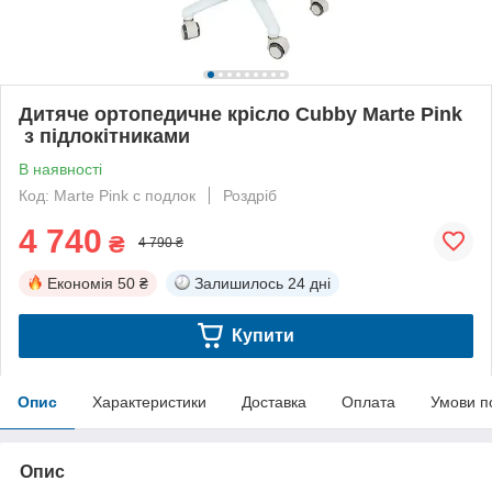
Дитяче ортопедичне крісло Cubby Marte Pink
з підлокітниками
В наявності
Код: Marte Pink с подлок
Роздріб
4 740
₴
4 790 ₴
Економія
50 ₴
Залишилось
24 дні
Купити
Опис
Характеристики
Доставка
Оплата
Умови п
Опис