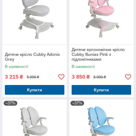
Дитяче ергономічне крісло
Дитяче крісло Cubby Adonis
Cubby Bunias Pink з
Grey
підлокітниками
В наявності
В наявності
3 215
3 850
₴
₴
5 090 ₴
6 090 ₴
Купити
Купити
–37%
–37%