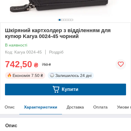
Шкіряний картхолдер з відділенням для
купюр Karya 0024-45 чорний
В наявності
Код: Karya 0024-45
Роздріб
742,50
₴
750 ₴
Економія
7.50 ₴
Залишилось
24 дні
Купити
Опис
Характеристики
Доставка
Оплата
Умови 
Опис