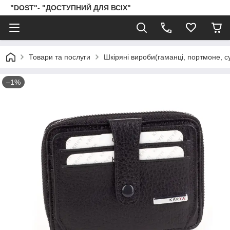
"DOST"- "ДОСТУПНИЙ ДЛЯ ВСІХ"
Товари та послуги
Шкіряні вироби(гаманці, портмоне, сум
–1%