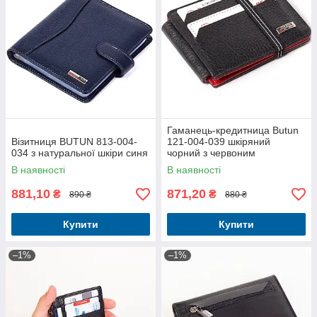
Гаманець-кредитница Butun
Візитниця BUTUN 813-004-
121-004-039 шкіряний
034 з натуральної шкіри синя
чорний з червоним
В наявності
В наявності
881,10
871,20
₴
₴
890 ₴
880 ₴
Купити
Купити
–1%
–1%