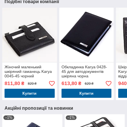
Подібні товари компанії
Жіночий маленький
Обкладинка Karya 0428-
Шкір
шкіряний гаманець Karya
45 для автодокументів
Kary
0045-45 чорний
шкіряна чорна
відд
чор
811,80
613,80
940
₴
₴
820 ₴
620 ₴
Купити
Купити
Акційні пропозиції та новинки
–1%
–1%