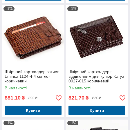
–1%
–1%
Шкіряний картхолдер затиск
Шкіряний картхолдер з
Eminsa 1124-4-4 світло-
відділенням для купюр Karya
коричневий
0027-015 коричневий
В наявності
В наявності
881,10
821,70
₴
₴
890 ₴
830 ₴
Купити
Купити
–1%
–1%