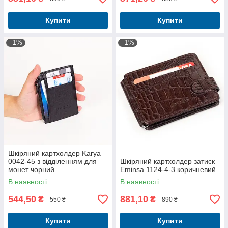
Купити
Купити
–1%
–1%
Шкіряний картхолдер Karya
0042-45 з відділенням для
Шкіряний картхолдер затиск
монет чорний
Eminsa 1124-4-3 коричневий
В наявності
В наявності
544,50
881,10
₴
₴
550 ₴
890 ₴
Купити
Купити