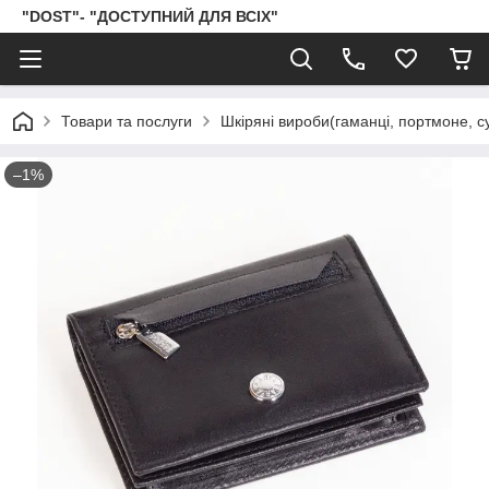
"DOST"- "ДОСТУПНИЙ ДЛЯ ВСІХ"
Товари та послуги
Шкіряні вироби(гаманці, портмоне, сум
–1%