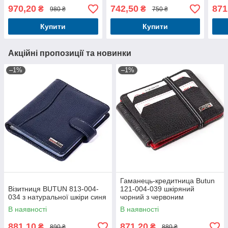
970,20
742,50
871
₴
₴
980 ₴
750 ₴
Купити
Купити
Акційні пропозиції та новинки
–1%
–1%
Гаманець-кредитница Butun
Візитниця BUTUN 813-004-
121-004-039 шкіряний
034 з натуральної шкіри синя
чорний з червоним
В наявності
В наявності
881,10
871,20
₴
₴
890 ₴
880 ₴