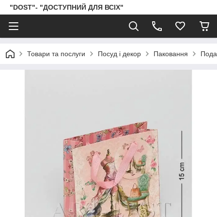
"DOST"- "ДОСТУПНИЙ ДЛЯ ВСІХ"
Товари та послуги
Посуд і декор
Паковання
Пода