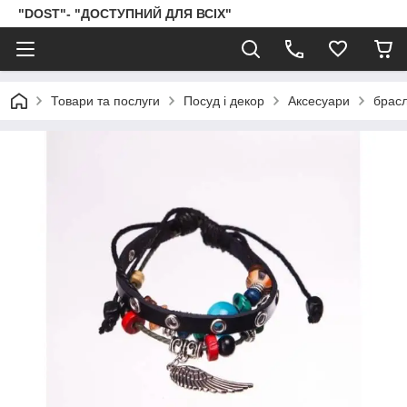
"DOST"- "ДОСТУПНИЙ ДЛЯ ВСІХ"
Товари та послуги
Посуд і декор
Аксесуари
брас