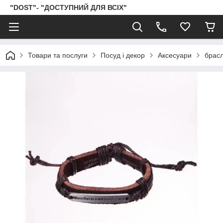
"DOST"- "ДОСТУПНИЙ ДЛЯ ВСІХ"
Товари та послуги
Посуд і декор
Аксесуари
брас