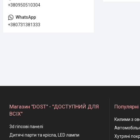
+380950510304
+380731381333
Магазин "DOST" - "ДОСТУПНИЙ ДЛЯ
Популярні 
ВСІХ"
Килими з ов
3d гіпсові панелі
Автомобільн
Дитячі парти та крісла, LED лампи
Хутряні пок