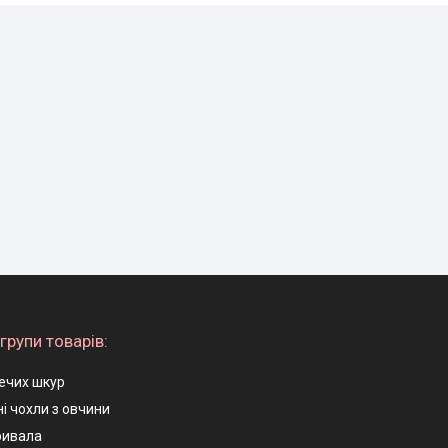
групи товарів:
ечих шкур
і чохли з овчини
ривала