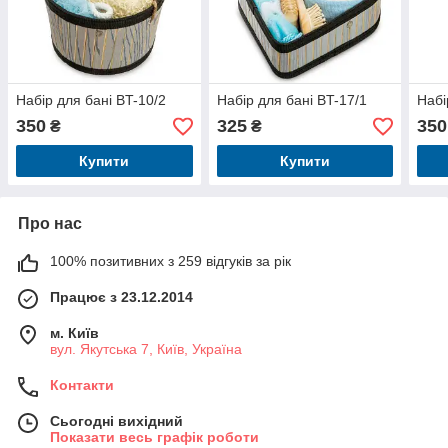
Набір для бані BT-10/2
Набір для бані BT-17/1
Набі
350
325
350
₴
₴
Купити
Купити
Про нас
100% позитивних з 259 відгуків за рік
Працює з 23.12.2014
м. Київ
вул. Якутська 7, Київ, Україна
Контакти
Сьогодні вихідний
Показати весь графік роботи