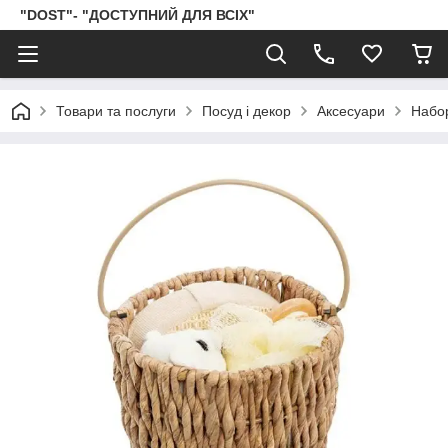
"DOST"- "ДОСТУПНИЙ ДЛЯ ВСІХ"
Товари та послуги
Посуд і декор
Аксесуари
Набор