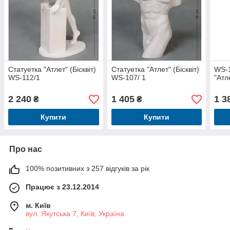
Статуетка "Атлет" (Бісквіт)
Статуетка "Атлет" (Бісквіт)
WS-1
WS-112/1
WS-107/ 1
"Атле
2 240
1 405
1 3
₴
₴
Купити
Купити
Про нас
100% позитивних з 257 відгуків за рік
Працює з 23.12.2014
м. Київ
вул. Якутська 7, Київ, Україна