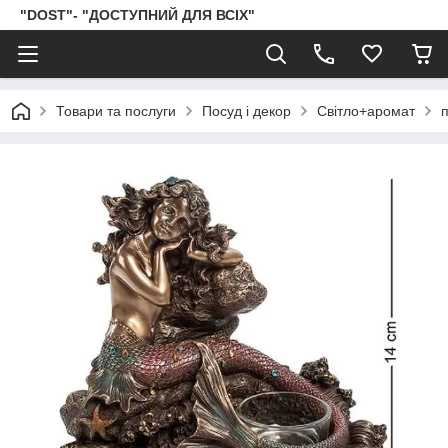
"DOST"- "ДОСТУПНИЙ ДЛЯ ВСІХ"
Товари та послуги
Посуд і декор
Світло+аромат
п