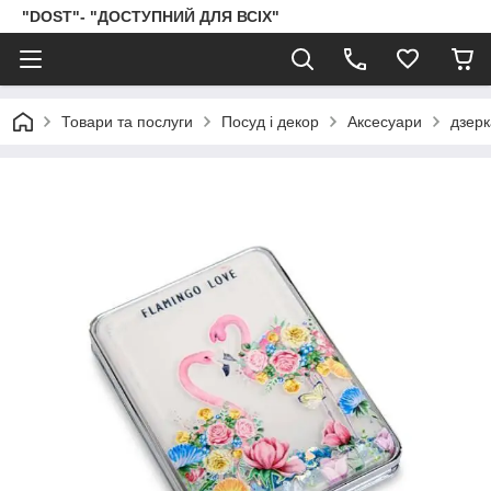
"DOST"- "ДОСТУПНИЙ ДЛЯ ВСІХ"
Товари та послуги
Посуд і декор
Аксесуари
дзер