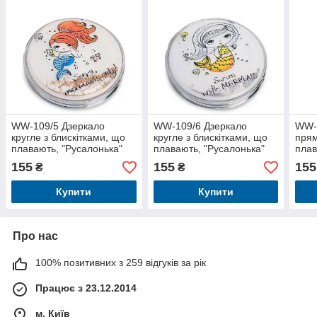
WW-109/5 Дзеркало
WW-109/6 Дзеркало
WW-1
кругле з блискітками, що
кругле з блискітками, що
прям
плавають, "Русалонька"
плавають, "Русалонька"
плав
"Рож
155
155
155
₴
₴
Купити
Купити
Про нас
100% позитивних з 259 відгуків за рік
Працює з 23.12.2014
м. Київ