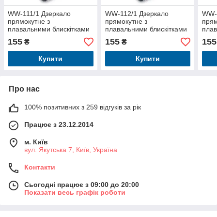
WW-111/1 Дзеркало
WW-112/1 Дзеркало
WW-
прямокутне з
прямокутне з
прям
плавальними блискітками
плавальними блискітками
плав
"Рожевий фламінго"
"Парфум"
"Уті
155
155
155
₴
₴
Купити
Купити
Про нас
100% позитивних з 259 відгуків за рік
Працює з 23.12.2014
м. Київ
вул. Якутська 7, Київ, Україна
Контакти
Сьогодні працює з 09:00 до 20:00
Показати весь графік роботи