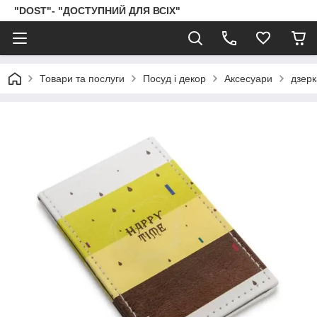
"DOST"- "ДОСТУПНИЙ ДЛЯ ВСІХ"
Товари та послуги
Посуд і декор
Аксесуари
дзер