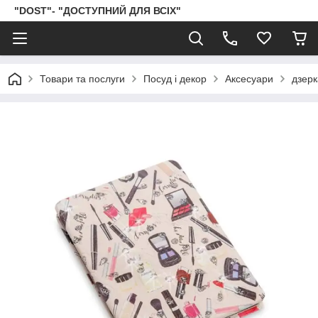
"DOST"- "ДОСТУПНИЙ ДЛЯ ВСІХ"
Товари та послуги
Посуд і декор
Аксесуари
дзер