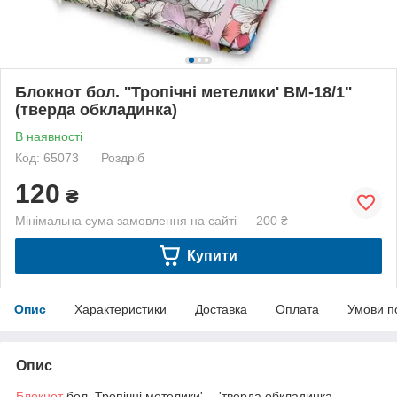
Блокнот бол. ''Тропічні метелики' BM-18/1"
(тверда обкладинка)
В наявності
Код: 65073
Роздріб
120
₴
Мінімальна сума замовлення на сайті — 200 ₴
Купити
Опис
Характеристики
Доставка
Оплата
Умови п
Опис
Блокнот
бол. Тропічні метелики' —'тверда обкладинка