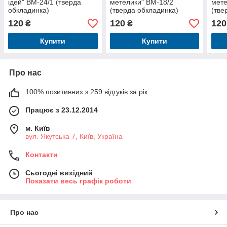
ідей" BM-24/1 (тверда
метелики" BM-18/2
мете
обкладинка)
(тверда обкладинка)
(тве
120
120
120
₴
₴
Купити
Купити
Про нас
100% позитивних з 259 відгуків за рік
Працює з 23.12.2014
м. Київ
вул. Якутська 7, Київ, Україна
Контакти
Сьогодні вихідний
Показати весь графік роботи
Про нас