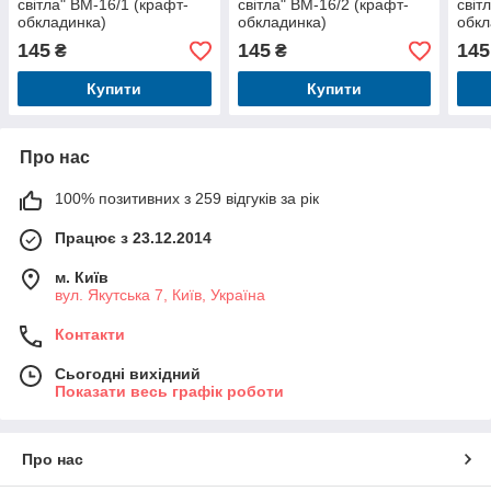
світла" BM-16/1 (крафт-
світла" BM-16/2 (крафт-
світ
обкладинка)
обкладинка)
обкл
145
145
145
₴
₴
Купити
Купити
Про нас
100% позитивних з 259 відгуків за рік
Працює з 23.12.2014
м. Київ
вул. Якутська 7, Київ, Україна
Контакти
Сьогодні вихідний
Показати весь графік роботи
Про нас