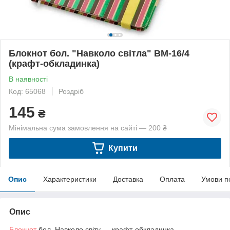
Блокнот бол. "Навколо світла" BM-16/4
(крафт-обкладинка)
В наявності
Код: 65068
Роздріб
145
₴
Мінімальна сума замовлення на сайті — 200 ₴
Купити
Опис
Характеристики
Доставка
Оплата
Умови п
Опис
Блокнот
бол. Навколо світу — крафт-обкладинка