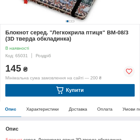
Блокнот серед. ''Легкокрила птиця" BM-08/3
(3D тверда обкладинка)
В наявності
Код: 65031
Роздріб
145
₴
Мінімальна сума замовлення на сайті — 200 ₴
Купити
Опис
Характеристики
Доставка
Оплата
Умови п
Опис
Блокнот
серед. Легкокрила птиця 3D тверда обкладинка