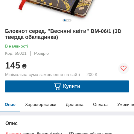
Блокнот серед. "Весняні квіти" BM-06/1 (3D
тверда обкладинка)
В наявності
Код: 65021
Роздріб
145
₴
Мінімальна сума замовлення на сайті — 200 ₴
Купити
Опис
Характеристики
Доставка
Оплата
Умови п
Опис
Блокнот
серед. Весняні квіти — 3D тверда обкладинка