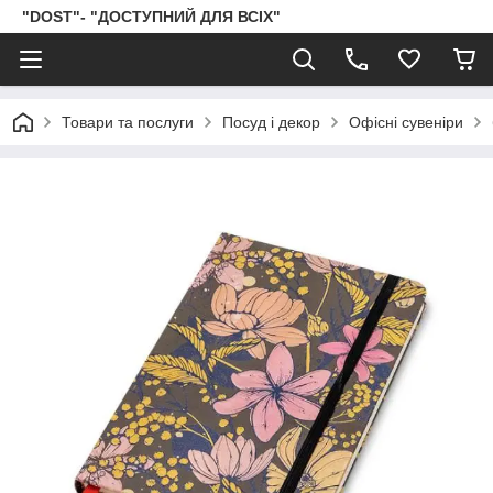
"DOST"- "ДОСТУПНИЙ ДЛЯ ВСІХ"
Товари та послуги
Посуд і декор
Офісні сувеніри