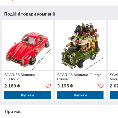
Подібні товари компанії
SCAR-85 Машина
SCAR-93 Машина "Jungle
SCA
"300WS"
Cruise"
Voo
2 160
3 195
2 0
₴
₴
Купити
Купити
Про нас