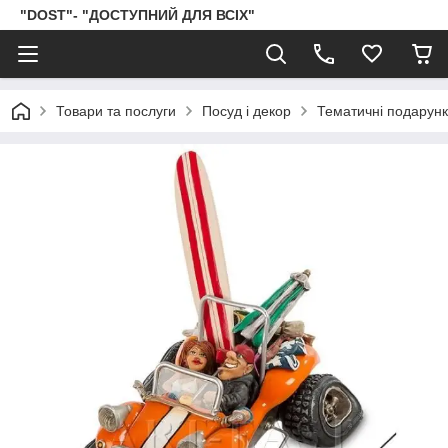
"DOST"- "ДОСТУПНИЙ ДЛЯ ВСІХ"
Товари та послуги
Посуд і декор
Тематичні подарун