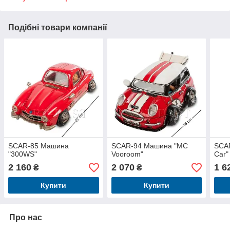
Подібні товари компанії
SCAR-85 Машина
SCAR-94 Машина "MC
SCA
"300WS"
Vooroom"
Car"
2 160
2 070
1 6
₴
₴
Купити
Купити
Про нас