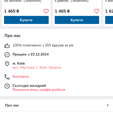
на ікебани" (Sealmark)
з діжкою" (Sealmark)
з жа
1 465
1 465
1 6
₴
₴
Купити
Купити
Про нас
100% позитивних з 259 відгуків за рік
Працює з 23.12.2014
м. Київ
вул. Якутська 7, Київ, Україна
Контакти
Сьогодні вихідний
Показати весь графік роботи
Про нас