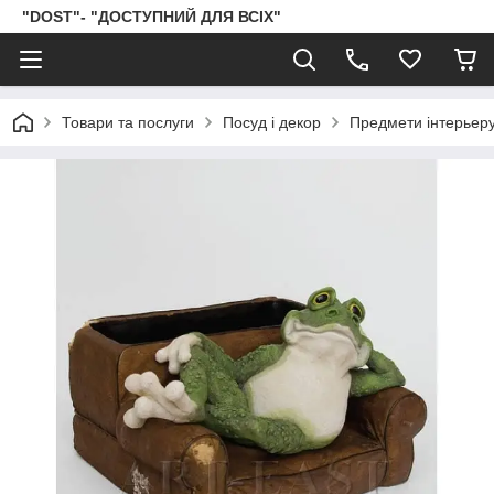
"DOST"- "ДОСТУПНИЙ ДЛЯ ВСІХ"
Товари та послуги
Посуд і декор
Предмети інтерьер