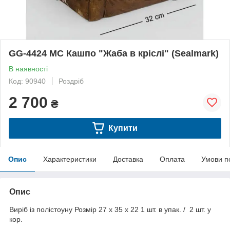
GG-4424 MC Кашпо "Жаба в кріслі" (Sealmark)
В наявності
Код: 90940
Роздріб
2 700
₴
Купити
Опис
Характеристики
Доставка
Оплата
Умови п
Опис
Виріб із полістоуну Розмір 27 х 35 х 22 1 шт. в упак. / 2 шт. у
кор.