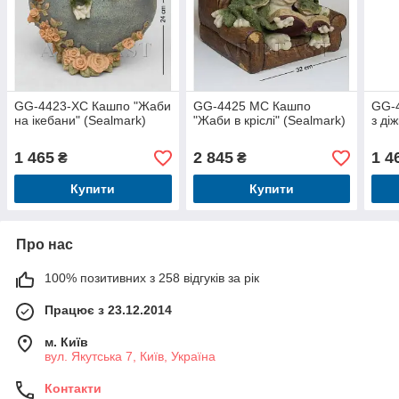
GG-4423-XC Кашпо "Жаби
GG-4425 MC Кашпо
GG-
на ікебани" (Sealmark)
"Жаби в кріслі" (Sealmark)
з ді
1 465
2 845
1 4
₴
₴
Купити
Купити
Про нас
100% позитивних з 258 відгуків за рік
Працює з 23.12.2014
м. Київ
вул. Якутська 7, Київ, Україна
Контакти