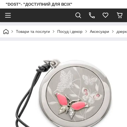
"DOST"- "ДОСТУПНИЙ ДЛЯ ВСІХ"
Товари та послуги
Посуд і декор
Аксесуари
дзер