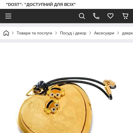
"DOST"- "ДОСТУПНИЙ ДЛЯ ВСІХ"
Товари та послуги
Посуд і декор
Аксесуари
дзер