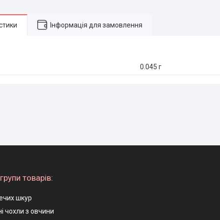
стики
Інформація для замовлення
0.045 г
групи товарів:
ечих шкур
і чохли з овчини