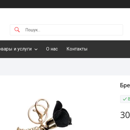
овары и услуги
О нас
Контакты
Бре
30