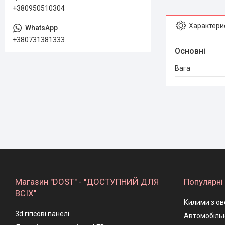
+380950510304
Характери
+380731381333
Основні
Вага
Магазин "DOST" - "ДОСТУПНИЙ ДЛЯ
Популярні 
ВСІХ"
Килими з ов
3d гіпсові панелі
Автомобільн