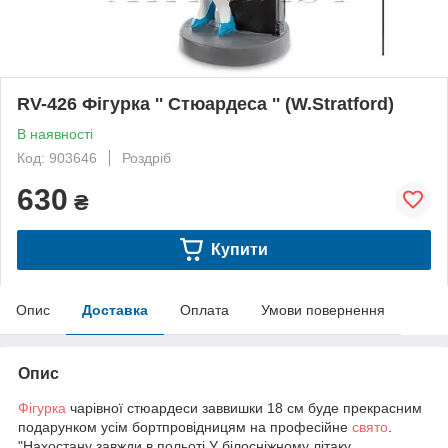
RV-426 Фігурка '' Стюардеса '' (W.Stratford)
В наявності
Код: 903646
Роздріб
630
₴
Купити
Опис
Доставка
Оплата
Умови повернення
Опис
Фігурка
чарівної стюардеси заввишки 18 см буде прекрасним
подарунком усім бортпровідницям на професійне
свято
.
"Нахостану завжди в польоті У білосніжному літаку.