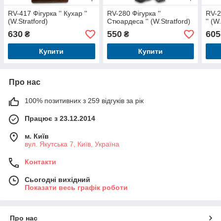
RV-417 Фігурка '' Кухар ''
RV-280 Фігурка ''
RV-2
(W.Stratford)
Стюардеса '' (W.Stratford)
'' (W
630
550
605
₴
₴
Купити
Купити
Про нас
100% позитивних з 259 відгуків за рік
Працює з 23.12.2014
м. Київ
вул. Якутська 7, Київ, Україна
Контакти
Сьогодні вихідний
Показати весь графік роботи
Про нас