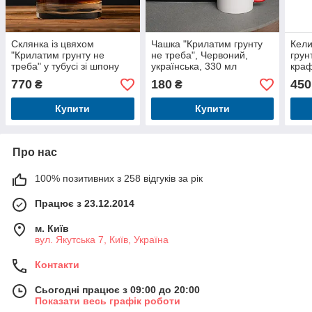
Склянка із цвяхом
Чашка "Крилатим грунту
Кели
"Крилатим грунту не
не треба", Червоний,
грун
треба" у тубусі зі шпону
українська, 330 мл
краф
770
180
450
₴
₴
Купити
Купити
Про нас
100% позитивних з 258 відгуків за рік
Працює з 23.12.2014
м. Київ
вул. Якутська 7, Київ, Україна
Контакти
Сьогодні працює з 09:00 до 20:00
Показати весь графік роботи