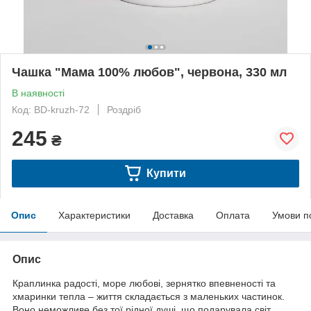
Чашка "Мама 100% любов", червона, 330 мл
В наявності
Код: BD-kruzh-72
Роздріб
245
₴
Купити
Опис
Характеристики
Доставка
Оплата
Умови п
Опис
Краплинка радості, море любові, зернятко впевненості та
хмаринки тепла – життя складається з маленьких частинок.
Воно неможливе без тої рідної душі, що подарувала світ