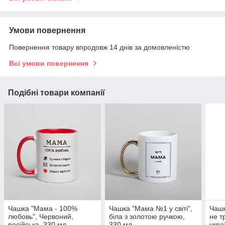
Умови повернення
Повернення товару впродовж 14 днів за домовленістю
Всі умови повернення
Подібні товари компанії
Чашка "Мама - 100%
Чашка "Мама №1 у світі",
Чашк
любовь", Червоний,
біла з золотою ручкою,
не т
російська, 330 мл
330 мл
укра