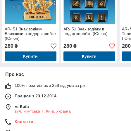
AR- 51 Знак зодіаку
AR- 51 Знак зодіаку в
AR- 
Близнюки в подар.коробке
подар.коробке (Юніон)
Тере
(Юніон)
(Юні
280
280
280
₴
₴
Купити
Купити
Про нас
100% позитивних з 258 відгуків за рік
Працює з 23.12.2014
м. Київ
вул. Якутська 7, Київ, Україна
Контакти