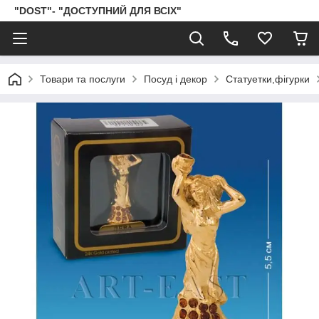
"DOST"- "ДОСТУПНИЙ ДЛЯ ВСІХ"
Товари та послуги
Посуд і декор
Статуетки,фігурки