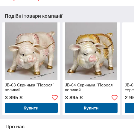
Подібні товари компанії
JB-63 Скринька "Порося"
JB-64 Скринька "Порося"
JB-6
великий
великий
сере
3 895
3 895
2 9
₴
₴
Купити
Купити
Про нас