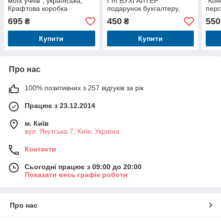
моїх учнів", українська,
I`m БУХГАЛТЕР"
"Кон
Крафтова коробка
подарунок бухгалтеру,
перс
Крафтова коробка
Краф
695
450
550
₴
₴
Купити
Купити
Про нас
100% позитивних з 257 відгуків за рік
Працює з 23.12.2014
м. Київ
вул. Якутська 7, Київ, Україна
Контакти
Сьогодні працює з 09:00 до 20:00
Показати весь графік роботи
Про нас