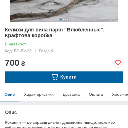
Келихи для вина парні "Влюбленные",
Крафтова коробка
В наявності
Код: BD-BV-30
Роздріб
700
₴
Купити
Опис
Характеристики
Доставка
Оплата
Умови п
Опис
Кохання — це справді дивне і дивовижне явище, можливо
зайво романтизоване, але при цьому не менш чудове.