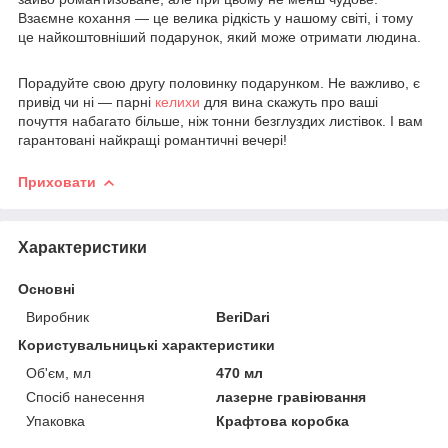
Взаємне кохання — це велика рідкість у нашому світі, і тому
це найкоштовніший подарунок, який може отримати людина.
Порадуйте свою другу половинку подарунком. Не важливо, є
привід чи ні — парні
келихи
для вина скажуть про ваші
почуття набагато більше, ніж тонни безглуздих листівок. І вам
гарантовані найкращі романтичні вечері!
Приховати
Характеристики
Основні
Виробник
BeriDari
Користувальницькі характеристики
Об'єм, мл
470 мл
Спосіб нанесення
лазерне гравіювання
Упаковка
Крафтова коробка